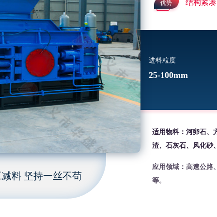
结构紧凑
优势
进料粒度
25-100mm
适用物料：河卵石、
渣、石灰石、风化砂
应用领域：高速公路
减料 坚持一丝不苟
等。