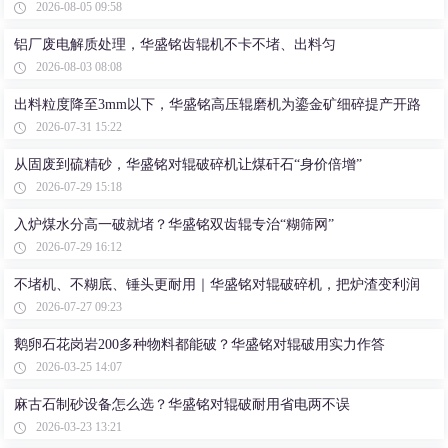
2026-08-05 09:58
铝厂废电解质处理，华盛铭齿辊机不卡不堵、出料匀
2026-08-03 08:08
出料粒度降至3mm以下，华盛铭高压辊磨机为鎏金矿细碎提产开路
2026-07-31 15:22
从固废到硫精砂，华盛铭对辊破碎机让煤矸石“身价倍增”
2026-07-29 15:18
入炉煤水分高一破就堵？华盛铭双齿辊专治“糊筛网”
2026-07-29 16:12
不堵机、不糊底、锤头更耐用｜华盛铭对辊破碎机，把炉渣变利润
2026-07-27 09:23
鹅卵石花岗岩200多种物料都能破？华盛铭对辊破用实力作答
2026-03-25 14:07
麻古石制砂设备怎么选？华盛铭对辊破耐用省电两不误
2026-03-23 13:21