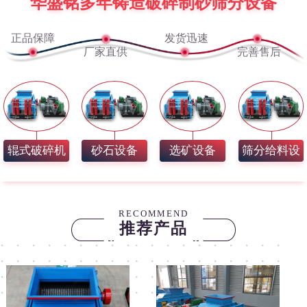
华盛铭多年铸造破碎制砂筛分设备
正品保障
发货迅速
厂家直供
完善售后
辊式破碎机
砂石设备
选矿设备
筛分给料设
备
RECOMMEND
推荐产品