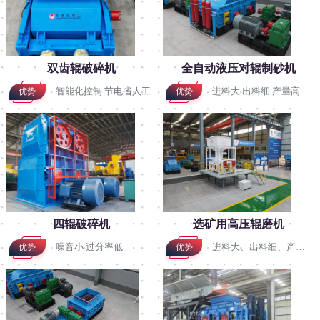
双齿辊破碎机
全自动液压对辊制砂机
智能化控制 节电省人工
进料大 出料细 产量高
优势
优势
四辊破碎机
选矿用高压辊磨机
噪音小 过分率低
进料大、出料细、产量高
优势
优势