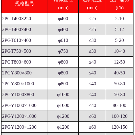
规格型号
(mm)
(mm)
(t/h)
2PGT400×250
φ400
≤25
2-10
2PGT400×400
φ400
≤25
5-12
2PGT610×400
φ610
≤30
5-20
2PGT750×500
φ750
≤30
10-40
2PGT800×600
φ800
≤40
12-50
2PGY800×800
φ800
≤40
40-50
2PGY800×1000
φ800
≤40
50-80
2PGY1000×800
φ1000
≤40
50-80
2PGY1000×1000
φ1000
≤40
80-100
2PGY1200×1000
φ1200
≤60
100-120
2PGY1200×1200
φ1200
≤60
120-150