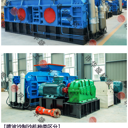
【
喷波沙制沙机种类区分
】