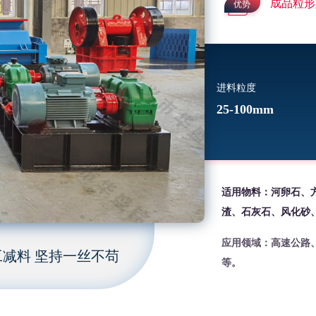
成品粒形
优势
进料粒度
25-100mm
适用物料：河卵石、
渣、石灰石、风化砂
应用领域：高速公路
减料 坚持一丝不苟
等。