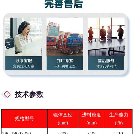
技术参数
辊体直径
进料粒度
生产能力
规格型号
(mm)
(mm)
(t/h)
2PGT400×250
φ400
≤25
2-10