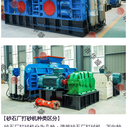
【
砂石厂打砂机种类区分
】
砂石厂打砂机分为几种：弹簧砂石厂打砂机，万向轴