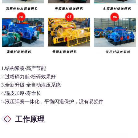
1.结构紧凑·高产节能
2.过粉碎力低·粉碎效果好
3.全新升级·全自动液压系统
4.辊皮加厚·寿命长
5.液压弹簧一体化，平衡闪退保护，没有易损件
工作原理