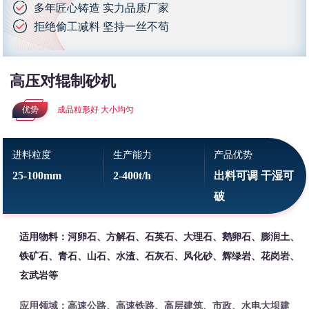
多年匠心铸造 实力品质厂家
拒绝偷工减料 坚持一丝不苟
高压对辊制砂机
优势
成品粒形好 大小均匀
进料粒度
生产能力
产品优势
25-100mm
2-400t/h
出料可调 干湿可
破
适用物料：河卵石、方解石、石英石、大理石、鹅卵石、膨润土、
铁矿石、青石、山石、水渣、石灰石、风化砂、辉绿岩、花岗岩、
玄武岩等
应用领域：高速公路、高速铁路、高层建筑、市政、水电大坝建