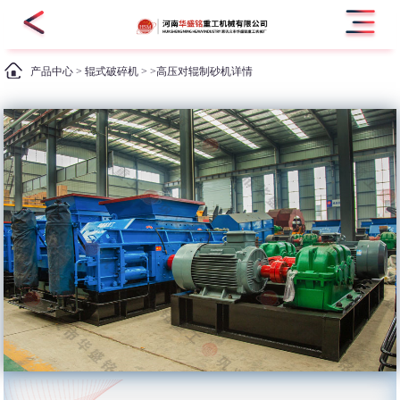
产品中心
>
辊式破碎机
> >高压对辊制砂机详情