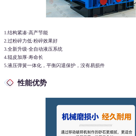
1.结构紧凑·高产节能
2.过粉碎力低·粉碎效果好
3.全新升级·全自动液压系统
4.辊皮加厚·寿命长
5.液压弹簧一体化，平衡闪退保护，没有易损件
性能优势