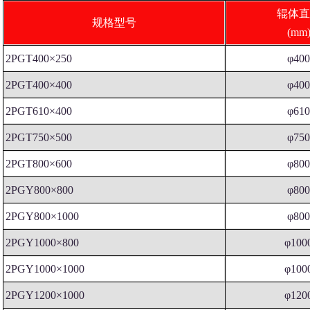
辊体直
规格型号
(mm
2PGT400×250
φ40
2PGT400×400
φ40
2PGT610×400
φ61
2PGT750×500
φ75
2PGT800×600
φ80
2PGY800×800
φ80
2PGY800×1000
φ80
2PGY1000×800
φ100
2PGY1000×1000
φ100
2PGY1200×1000
φ120