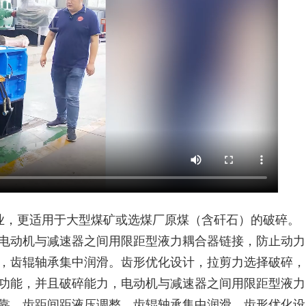
业，更适用于大型煤矿或选煤厂原煤（含矸石）的破碎。
电动机与减速器之间用限距型液力耦合器链接，防止动力
，齿辊轴承集中润滑。齿形优化设计，拉剪力选择破碎，
功能，并且破碎能力，电动机与减速器之间用限距型液力
靠。齿距间距液压调整，齿辊轴承集中润滑。齿形优化设