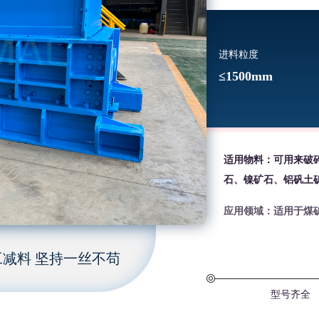
进料粒度
≤1500mm
适用物料：可用来破
石、镍矿石、铝矾土
应用领域：适用于煤
减料 坚持一丝不苟
型号齐全