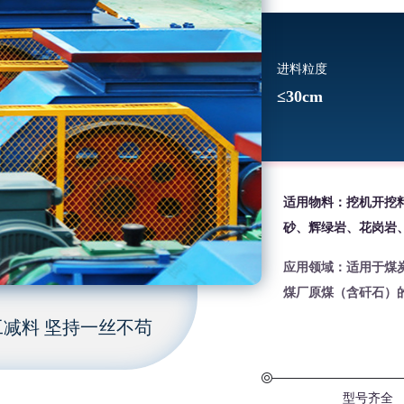
进料粒度
≤30cm
适用物料：挖机开挖
砂、辉绿岩、花岗岩
应用领域：适用于煤
煤厂原煤（含矸石）
减料 坚持一丝不苟
型号齐全