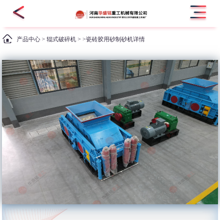
产品中心
>
辊式破碎机
> >瓷砖胶用砂制砂机详情