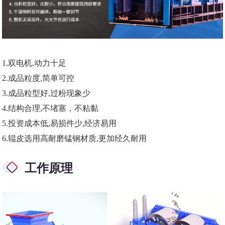
1.
双电机,动力十足
2
.成品粒度,简单可控
3.
成品粒型好,过粉现象少
4
.结构合理,不堵塞，不粘黏
5.
投资成本低,易损件少,经济易用
6.
辊皮选用高耐磨锰钢材质,更加经久耐用
工作原理