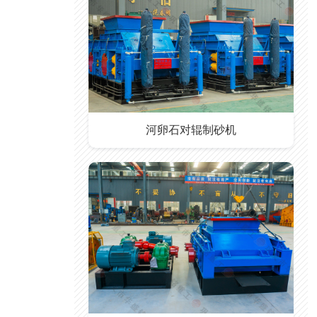
河卵石对辊制砂机