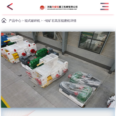
产品中心
>
辊式破碎机
> >钼矿石高压辊磨机详情