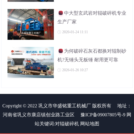
中大型玄武岩对辊破碎机专业
生产厂家
2020-01-24 11:11
为何破碎石灰石都换对辊制砂
机?无锤头无板锤 耐用更可靠
2026-01-26 10:27
Copyright © 2022 巩义市华盛铭重工机械厂 版权所有
地址：
河南省巩义市康店镇创业路工业区
豫ICP备09007805号-9
网
站关键词:
对辊破碎机
网站地图