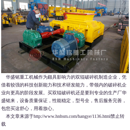
华盛铭重工机械作为颇具影响力的双辊破碎机制造企业，凭
借着较强的科技创新能力和技术研发能力，带领内的破碎机企
业向更高的阶段发展。买双辊破碎机还是要到专业的生产厂华
盛铭来，设备质量保证，性能稳定，型号全，售后服务完善，
包您买这舒心，用着放心。
本文章来源于http://www.hnhsm.com/hangye/1136.html禁止转
载