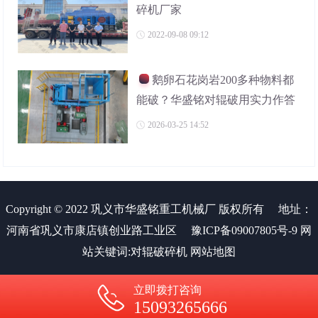
碎机厂家
2022-09-08 09:12
鹅卵石花岗岩200多种物料都
能破？华盛铭对辊破用实力作答
2026-03-25 14:52
Copyright © 2022 巩义市华盛铭重工机械厂 版权所有
地址：
河南省巩义市康店镇创业路工业区
豫ICP备09007805号-9
网
站关键词:
对辊破碎机
网站地图
立即拨打咨询
15093265666