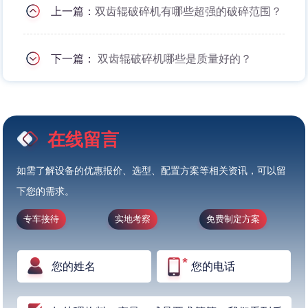
上一篇：
双齿辊破碎机有哪些超强的破碎范围？
下一篇：
双齿辊破碎机哪些是质量好的？
在线留言
如需了解设备的优惠报价、选型、配置方案等相关资讯，可以留
下您的需求。
专车接待
实地考察
免费制定方案