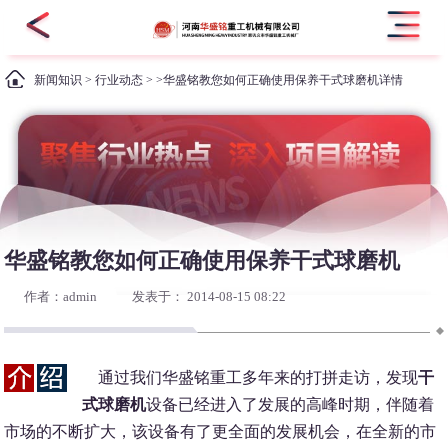
新闻知识
>
行业动态
> >华盛铭教您如何正确使用保养干式球磨机详情
华盛铭教您如何正确使用保养干式球磨机
作者：admin
发表于： 2014-08-15 08:22
通过我们华盛铭重工多年来的打拼走访，发现
干
式球磨机
设备已经进入了发展的高峰时期，伴随着
市场的不断扩大，该设备有了更全面的发展机会，在全新的市