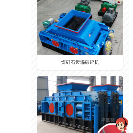
煤矸石齿辊破碎机