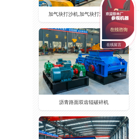
加气块打沙机,加气块打沙机价格
在线留言
沥青路面双齿辊破碎机