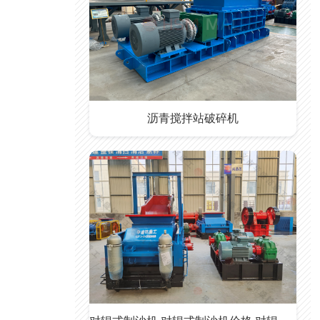
沥青搅拌站破碎机