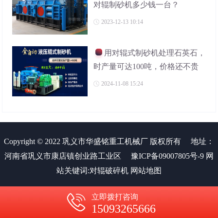
对辊制砂机多少钱一台？
2023-12-13 10:14
用对辊式制砂机处理石英石，
时产量可达100吨，价格还不贵
2024-11-08 15:24
Copyright © 2022 巩义市华盛铭重工机械厂 版权所有
地址：
河南省巩义市康店镇创业路工业区
豫ICP备09007805号-9
网
站关键词:
对辊破碎机
网站地图
立即拨打咨询
15093265666