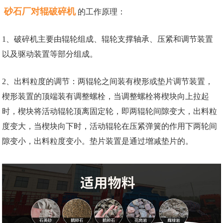
砂石厂对辊破碎机
的工作原理：
1、破碎机主要由辊轮组成、辊轮支撑轴承、压紧和调节装置
以及驱动装置等部分组成。
2、出料粒度的调节：两辊轮之间装有楔形或垫片调节装置，
楔形装置的顶端装有调整螺栓，当调整螺栓将楔块向上拉起
时，楔块将活动辊轮顶离固定轮，即两辊轮间隙变大，出料粒
度变大，当楔块向下时，活动辊轮在压紧弹簧的作用下两轮间
隙变小，出料粒度变小。垫片装置是通过增减垫片的。