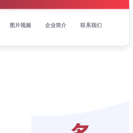
图片视频
企业简介
联系我们