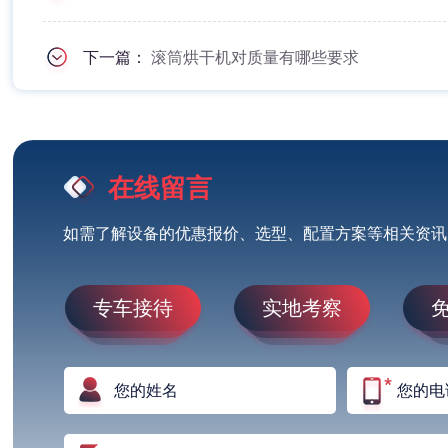
下一篇：
滚筒烘干机对质量有哪些要求
在线留言
如需了解设备的优惠报价、选型、配置方案等相关资讯
专车接待
实地考察