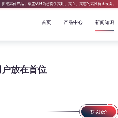
拒绝高价产品，华盛铭只为您提供实用、实在、实惠的高性价比设备。
首页
产品中心
新闻知识
用户放在首位
获取报价