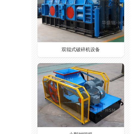
双辊式破碎机设备