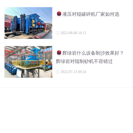
液压对辊破碎机厂家如何选
2022-08-06 16:12
辉绿岩什么设备制沙效果好？
辉绿岩对辊制砂机不容错过
2022-07-15 09:24