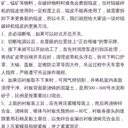
矿，锰矿等物料，在破碎物料时难免会磨损辊皮，当对辊破碎
机的辊皮使用到一定程度之后，辊皮不能再使用了，就需要拆
卸下来更换新的辊皮，所以今天，我们就想给大家说一说对辊
破碎机辊皮的更换方法。
1、步必须断电，如果可以好点开总开关。
2、切断电源以后，在显眼的位置挂上“正在维修”的警示牌。
3、接下来就可以开始动工了，首先对润滑泵进行卸压处理，
将供矿皮带拉绳开关拉好，清理皮带机头浮石，拆吊下料口护
罩、大锅、盖板、定锥防尘罩等四大件。吊运过程中天车需专
人指挥，严格遵守吊运操作规程。
4、如果旧衬板取不下来时，可用气焊切割，并将机架内表面
清理干净。衬板背面新浇铸的混凝土，是用500～600号水泥和
砂子，比例是按重量比l:3混合。
5、上面的衬板装上后，应先将压紧螺母装上，然后再浇铸锌
合金。浇铸前，锥体与衬板先预热60～80℃，衬板各接头的缝
隙要用石棉及黏土塞住，以免锌合金漏出衬板浇铸完合金后，
装上压紧螺母和锁紧板，使之紧紧固定。