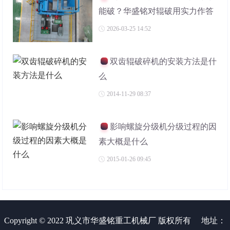
能破？华盛铭对辊破用实力作答
2026-03-25 14:52
双齿辊破碎机的安装方法是什
么
2014-11-29 08:37
影响螺旋分级机分级过程的因
素大概是什么
2015-01-26 09:45
Copyright © 2022 巩义市华盛铭重工机械厂 版权所有
地址：