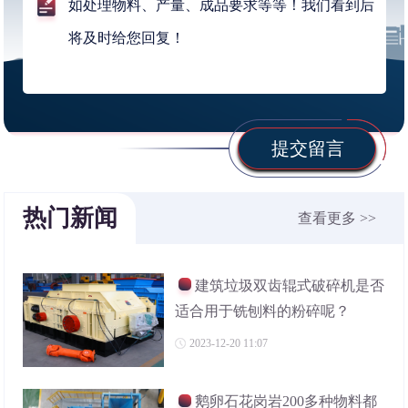
提交留言
热门新闻
查看更多 >>
建筑垃圾双齿辊式破碎机是否
适合用于铣刨料的粉碎呢？
2023-12-20 11:07
鹅卵石花岗岩200多种物料都