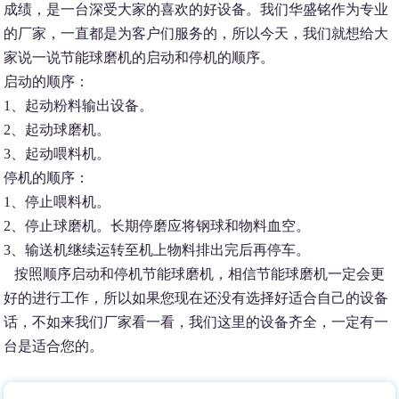
成绩，是一台深受大家的喜欢的好设备。我们华盛铭作为专业
的厂家，一直都是为客户们服务的，所以今天，我们就想给大
家说一说节能球磨机的启动和停机的顺序。
启动的顺序：
1、起动粉料输出设备。
2、起动球磨机。
3、起动喂料机。
停机的顺序：
1、停止喂料机。
2、停止球磨机。长期停磨应将钢球和物料血空。
3、输送机继续运转至机上物料排出完后再停车。
按照顺序启动和停机节能球磨机，相信节能球磨机一定会更
好的进行工作，所以如果您现在还没有选择好适合自己的设备
话，不如来我们厂家看一看，我们这里的设备齐全，一定有一
台是适合您的。