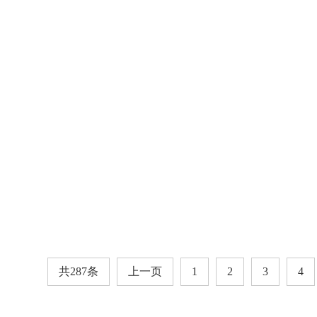
共287条
上一页
1
2
3
4