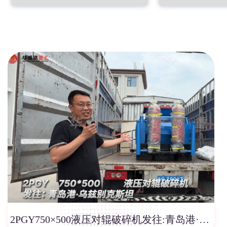
2PGY750×500液压对辊破碎机发往:青岛港·乌兹别克斯坦