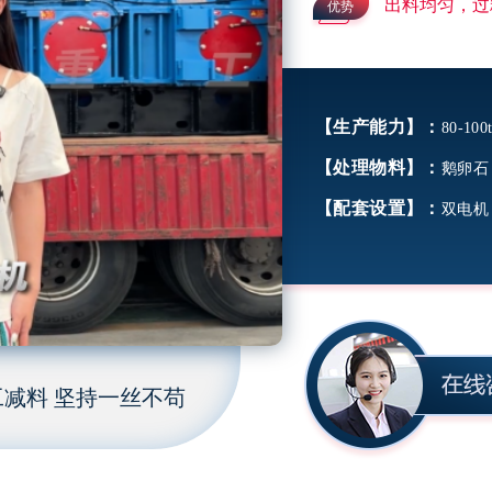
出料均匀，过
优势
【生产能力】：
80-100t
【处理物料】：
鹅卵石
【配套设置】：
双电机
减料 坚持一丝不苟