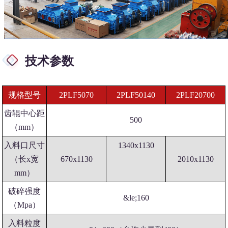
技术参数
规格型号
2PLF5070
2PLF50140
2PLF20700
齿辊中心距
500
（mm）
入料口尺寸
1340x1130
（长x宽
670x1130
2010x1130
mm）
破碎强度
&le;160
（Mpa）
入料粒度