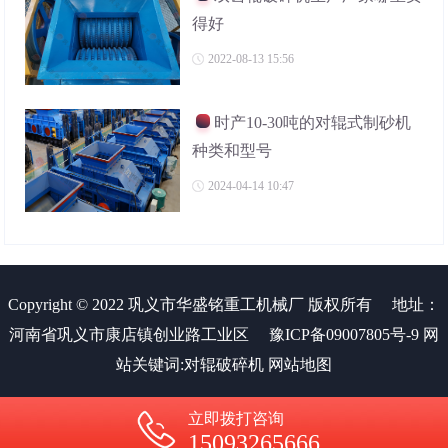
得好
2022-08-13 15:56
时产10-30吨的对辊式制砂机
种类和型号
2024-04-14 10:47
Copyright © 2022 巩义市华盛铭重工机械厂 版权所有
地址：
河南省巩义市康店镇创业路工业区
豫ICP备09007805号-9
网
站关键词:
对辊破碎机
网站地图
立即拨打咨询
15093265666