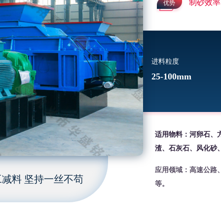
制砂效率
优势
进料粒度
25-100mm
适用物料：河卵石、
渣、石灰石、风化砂
应用领域：高速公路
减料 坚持一丝不苟
等。