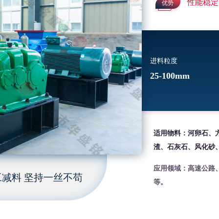
性能稳定
优势
进料粒度
25-100mm
适用物料：河卵石、
渣、石灰石、风化砂
应用领域：高速公路
减料 坚持一丝不苟
等。