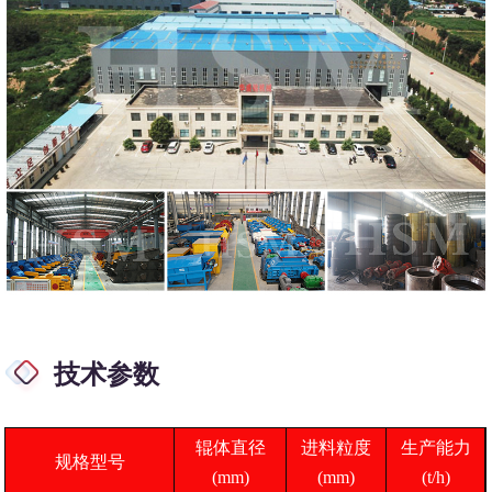
技术参数
辊体直径
进料粒度
生产能力
规格型号
(mm)
(mm)
(t/h)