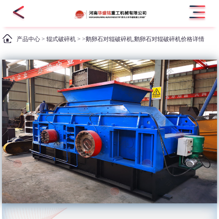
产品中心
>
辊式破碎机
> >鹅卵石对辊破碎机,鹅卵石对辊破碎机价格详情