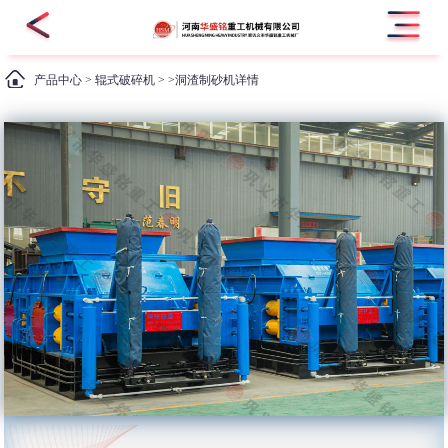
产品中心
>
辊式破碎机
> >洞渣制砂机详情