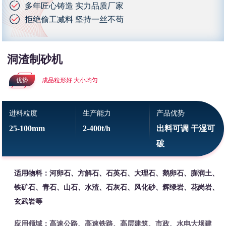
多年匠心铸造 实力品质厂家
拒绝偷工减料 坚持一丝不苟
洞渣制砂机
优势
成品粒形好 大小均匀
进料粒度
生产能力
产品优势
25-100mm
2-400t/h
出料可调 干湿可
破
适用物料：河卵石、方解石、石英石、大理石、鹅卵石、膨润土、
铁矿石、青石、山石、水渣、石灰石、风化砂、辉绿岩、花岗岩、
玄武岩等
应用领域：高速公路、高速铁路、高层建筑、市政、水电大坝建