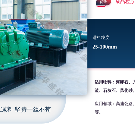
成品粒形
优势
进料粒度
25-100mm
适用物料：河卵石、
渣、石灰石、风化砂
应用领域：高速公路
减料 坚持一丝不苟
等。