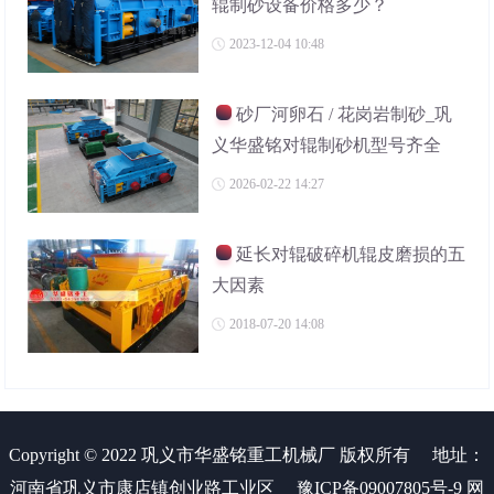
辊制砂设备价格多少？
2023-12-04 10:48
砂厂河卵石 / 花岗岩制砂_巩
义华盛铭对辊制砂机型号齐全
2026-02-22 14:27
延长对辊破碎机辊皮磨损的五
大因素
2018-07-20 14:08
Copyright © 2022 巩义市华盛铭重工机械厂 版权所有
地址：
河南省巩义市康店镇创业路工业区
豫ICP备09007805号-9
网