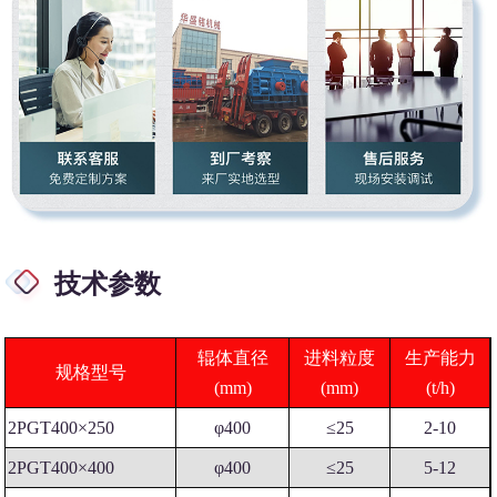
技术参数
辊体直径
进料粒度
生产能力
规格型号
(mm)
(mm)
(t/h)
2PGT400×250
φ400
≤25
2-10
2PGT400×400
φ400
≤25
5-12