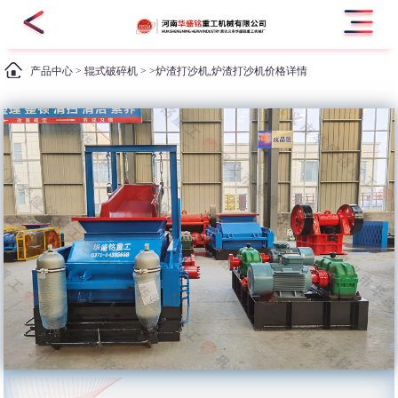
产品中心
>
辊式破碎机
> >炉渣打沙机,炉渣打沙机价格详情