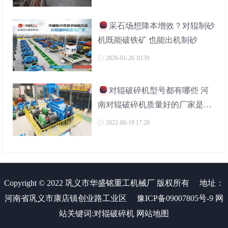
采石场想降本增效？对辊制砂
机既能破铁矿 也能出机制砂
2026-01-26 10:39
对辊破碎机型号都有哪些 河
南对辊破碎机质量好的厂家是哪
家
2022-06-19 17:28
Copyright © 2022 巩义市华盛铭重工机械厂 版权所有
地址：
河南省巩义市康店镇创业路工业区
豫ICP备09007805号-9
网
站关键词:
对辊破碎机
网站地图