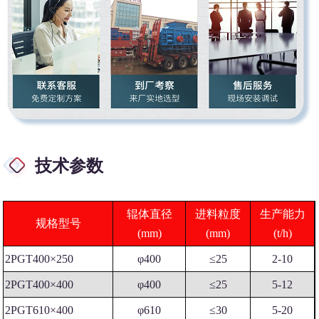
技术参数
辊体直径
进料粒度
生产能力
规格型号
(mm)
(mm)
(t/h)
2PGT400×250
φ400
≤25
2-10
2PGT400×400
φ400
≤25
5-12
2PGT610×400
φ610
≤30
5-20