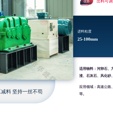
出料可调
优势
进料粒度
25-100mm
适用物料：河卵石、
渣、石灰石、风化砂
应用领域：高速公路
减料 坚持一丝不苟
等。