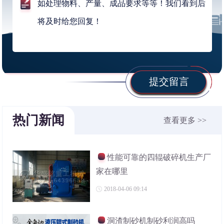
提交留言
热门新闻
查看更多 >>
性能可靠的四辊破碎机生产厂
家在哪里
2018-04-06 09:14
洞渣制砂机制砂利润高吗