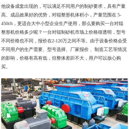
他设备成套出现的，可以满足不同用户的制砂要求，具有产量
高、成品效果好的优势，对辊整形机体积小，产量范围在 5-
450t/h，更适合大中小型企业生产使用，那么要购买一台对辊
整形机价格多少呢？一台对辊制砂机市场上价格很透明，型号
不同价格也不同，报价在2-120万之间不等。由于设备价格会受
不同用户的生产需要、型号选择、厂家报价 、制造工艺等情况
的影响，价格有高有低，但整体差距不大，用户可以放心购
买。