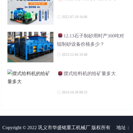
2022-07-19 16:06
12.13石子制砂用时产300吨对
辊制砂设备价格多少？
2023-12-04 10:48
摆式给料机的给矿量多大
2014-10-28 08:33
Copyright © 2022 巩义市华盛铭重工机械厂 版权所有
地址：