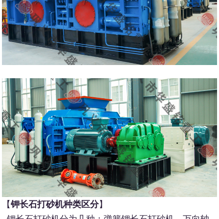
【
钾长石打砂机种类区分
】
钾长石打砂机分为几种：弹簧钾长石打砂机，万向轴