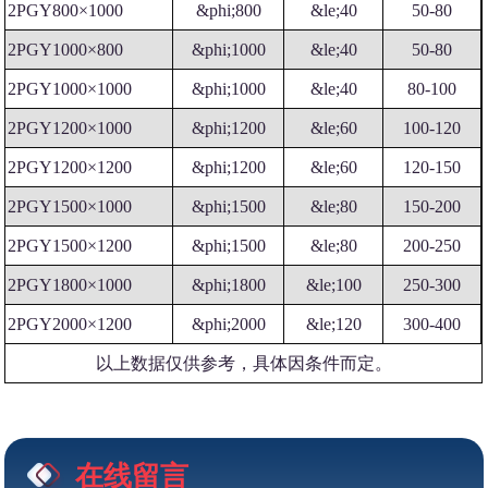
2PGY800×1000
&phi;800
&le;40
50-80
2PGY1000×800
&phi;1000
&le;40
50-80
2PGY1000×1000
&phi;1000
&le;40
80-100
2PGY1200×1000
&phi;1200
&le;60
100-120
2PGY1200×1200
&phi;1200
&le;60
120-150
2PGY1500×1000
&phi;1500
&le;80
150-200
2PGY1500×1200
&phi;1500
&le;80
200-250
2PGY1800×1000
&phi;1800
&le;100
250-300
2PGY2000×1200
&phi;2000
&le;120
300-400
以上数据仅供参考，具体因条件而定。
在线留言