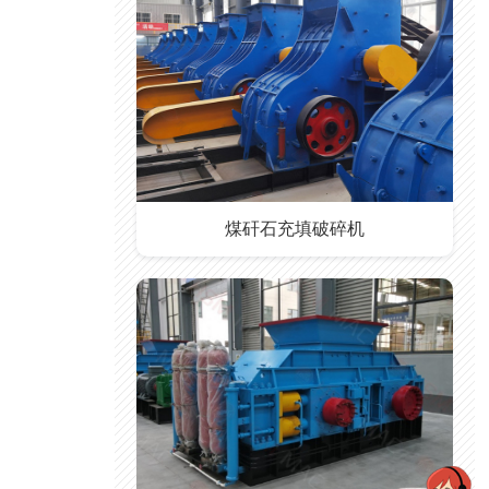
煤矸石充填破碎机