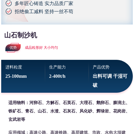
多年匠心铸造 实力品质厂家
拒绝偷工减料 坚持一丝不苟
山石制沙机
优势
成品粒形好 大小均匀
进料粒度
生产能力
产品优势
25-100mm
2-400t/h
出料可调 干湿可
破
适用物料：河卵石、方解石、石英石、大理石、鹅卵石、膨润土、
铁矿石、青石、山石、水渣、石灰石、风化砂、辉绿岩、花岗岩、
玄武岩等
应用领域：高速公路、高速铁路、高层建筑、市政、水电大坝建