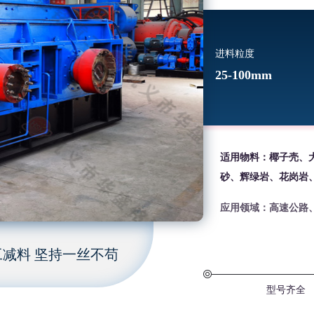
进料粒度
25-100mm
适用物料：椰子壳、
砂、辉绿岩、花岗岩
应用领域：高速公路
减料 坚持一丝不苟
型号齐全