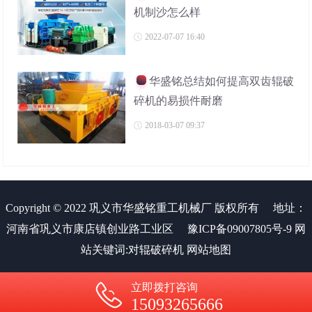
机制沙怎么样
2022-07-07 16:40
华盛铭总结如何提高双齿辊破
碎机的易损件耐磨
2018-03-07 09:37
Copyright © 2022 巩义市华盛铭重工机械厂 版权所有
地址：
河南省巩义市康店镇创业路工业区
豫ICP备09007805号-9
网
站关键词:
对辊破碎机
网站地图
立即拨打咨询
15093265666