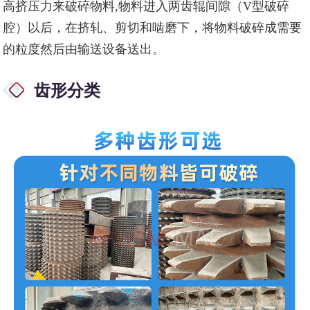
高挤压力来破碎物料,物料进入两齿辊间隙（V型破碎
腔）以后，在挤轧、剪切和啮磨下，将物料破碎成需要
的粒度然后由输送设备送出。
齿形分类