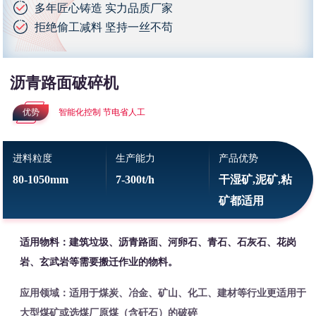
多年匠心铸造 实力品质厂家
拒绝偷工减料 坚持一丝不苟
沥青路面破碎机
优势
智能化控制 节电省人工
进料粒度
生产能力
产品优势
80-1050mm
7-300t/h
干湿矿,泥矿,粘
矿都适用
适用物料：建筑垃圾、沥青路面、河卵石、青石、石灰石、花岗
岩、玄武岩等需要搬迁作业的物料。
应用领域：适用于煤炭、冶金、矿山、化工、建材等行业更适用于
大型煤矿或选煤厂原煤（含矸石）的破碎