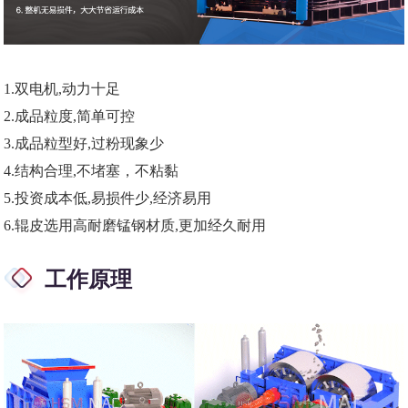
1.
双电机,动力十足
2
.成品粒度,简单可控
3.
成品粒型好,过粉现象少
4
.结构合理,不堵塞，不粘黏
5.
投资成本低,易损件少,经济易用
6.
辊皮选用高耐磨锰钢材质,更加经久耐用
工作原理