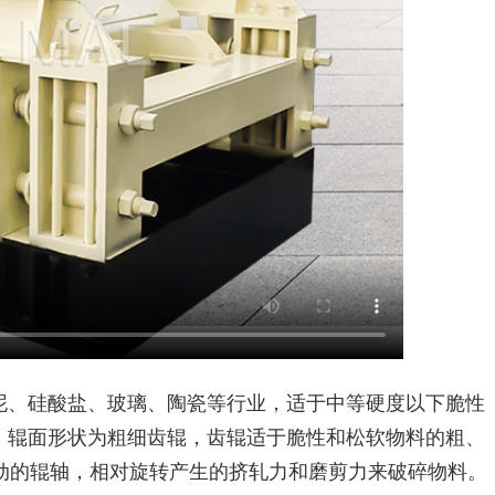
泥、硅酸盐、玻璃、陶瓷等行业，适于中等硬度以下脆性
型，辊面形状为粗细齿辊，齿辊适于脆性和松软物料的粗、
传动的辊轴，相对旋转产生的挤轧力和磨剪力来破碎物料。