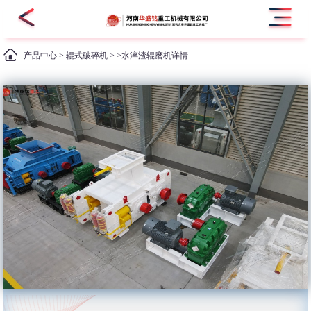
产品中心
>
辊式破碎机
> >水淬渣辊磨机详情