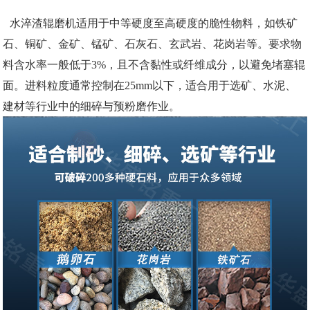
水淬渣辊磨机适用于中等硬度至高硬度的脆性物料，如铁矿
石、铜矿、金矿、锰矿、石灰石、玄武岩、花岗岩等。要求物
料含水率一般低于3%，且不含黏性或纤维成分，以避免堵塞辊
面。进料粒度通常控制在25mm以下，适合用于选矿、水泥、
建材等行业中的细碎与预粉磨作业。