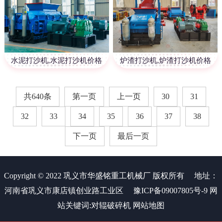
水泥打沙机,水泥打沙机价格
炉渣打沙机,炉渣打沙机价格
共640条
第一页
上一页
30
31
32
33
34
35
36
37
38
下一页
最后一页
Copyright © 2022 巩义市华盛铭重工机械厂 版权所有
地址：
河南省巩义市康店镇创业路工业区
豫ICP备09007805号-9
网
站关键词:
对辊破碎机
网站地图